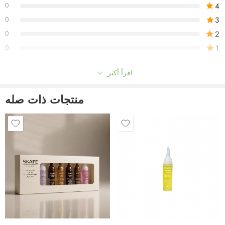
4
0
3
0
2
0
1
0
اقرأ أكثر
Be the first to review!
منتجات ذات صله
التعليقات
لا توجد توصيات بعد.