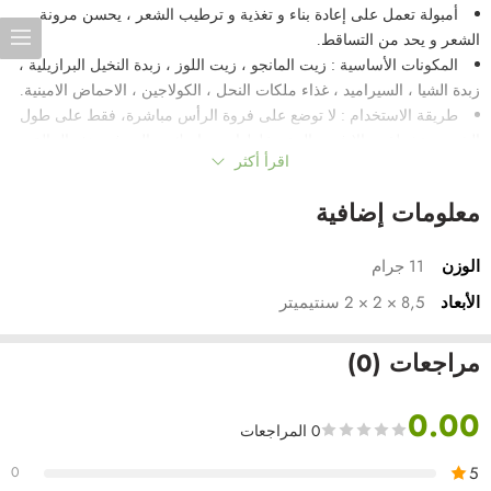
أمبولة تعمل على إعادة بناء و تغذية و ترطيب الشعر ، يحسن مرونة
الشعر و يحد من التساقط.
المكونات الأساسية : زيت المانجو ، زيت اللوز ، زبدة النخيل البرازيلية ،
زبدة الشيا ، السيراميد ، غذاء ملكات النحل ، الكولاجين ، الاحماض الامينية.
طريقة الاستخدام : لا توضع على فروة الرأس مباشرة، فقط على طول
الشعر و تشطف، إلا في حال تم خلطها مع ماسك معالج، في هذه الحالة
اقرأ أكثر
يمكن وضعها مباشرة على فروة الرأس، ويشطف بعد 20-30 دقيقة، ينصح به
مرتين أسبوعيًا.
معلومات إضافية
القوام : مائي.
نوع الشعر : مناسب لجميع أنواع الشعر.
الوزن
11 جرام
الأبعاد
8,5 × 2 × 2 سنتيميتر
مراجعات (0)
0.00
0 المراجعات
5
0