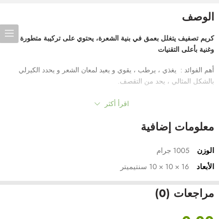
الوصف
كريم تصفيف يتغلل بعمق في بنية الشعرة، يحتوي على تركيبة متطورة
وغنية بأعلى التقنيات
أهم الفوائد : يغذي ، يرطب ، يقوي و يعيد لمعان الشعر و يحدد الكيرلي
بالشكل المثالي ، يحد من التقصف.
المواد الفعالة : زيت الأرغان ، المكاديميا ، زيت جوز الهند ، فيتامين (A ، D ،
اقرأ أكثر
E).
معلومات إضافية
طريقة الاستخدام : يوضع على شعر رطب، ينصح بعدم ملامسة الفروة،
يمكن خلطه مع الأمبولات المتوفرة في متجرنا للحصول على افضل النتائج ،
الوزن
1005 جرام
ينصح بأستخدام كمية قليلة في البداية ويمكن زيادة الكمية حسب حاجة
الأبعاد
16 × 10 × 10 سنتيميتر
الشعر و كثافته.
التصنيف : تغذية، ترطيب.
مراجعات (0)
نوع الشعر : مناسب لجميع أنواع الشعر، خاصة الشعر الكيرلي والأفريقي