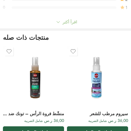
1
0
اقرأ أكثر
Be the first to review!
منتجات ذات صله
التعليقات
لا توجد توصيات بعد.
سيروم مرطب للشعر
منشّط فروة الرأس – تونك ضد التساقط
36,00
ر.س
36,00
ر.س
شامل الضريبة
شامل الضريبة